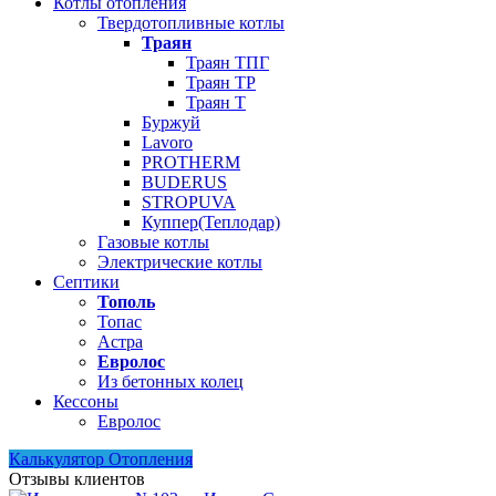
Котлы отопления
Твердотопливные котлы
Траян
Траян ТПГ
Траян ТР
Траян Т
Буржуй
Lavoro
PROTHERM
BUDERUS
STROPUVA
Куппер(Теплодар)
Газовые котлы
Электрические котлы
Септики
Тополь
Топас
Астра
Евролос
Из бетонных колец
Кессоны
Евролос
Калькулятор Отопления
Отзывы клиентов