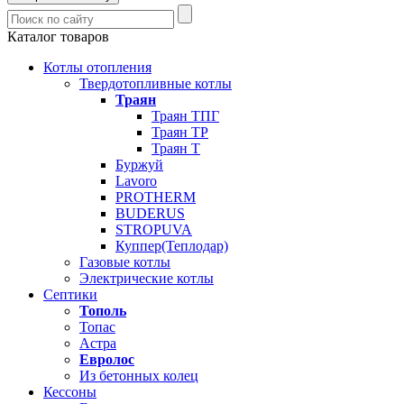
Каталог товаров
Котлы отопления
Твердотопливные котлы
Траян
Траян ТПГ
Траян ТР
Траян Т
Буржуй
Lavoro
PROTHERM
BUDERUS
STROPUVA
Куппер(Теплодар)
Газовые котлы
Электрические котлы
Септики
Тополь
Топас
Астра
Евролос
Из бетонных колец
Кессоны