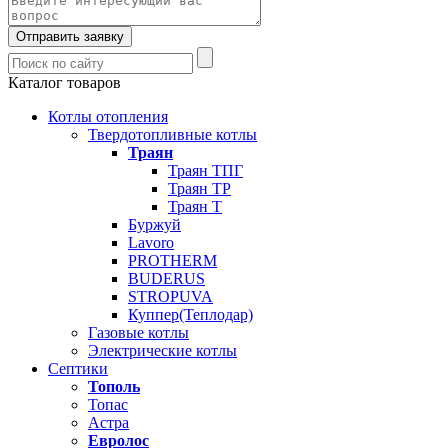
Отправить заявку
Каталог товаров
Котлы отопления
Твердотопливные котлы
Траян
Траян ТПГ
Траян ТР
Траян Т
Буржуй
Lavoro
PROTHERM
BUDERUS
STROPUVA
Куппер(Теплодар)
Газовые котлы
Электрические котлы
Септики
Тополь
Топас
Астра
Евролос