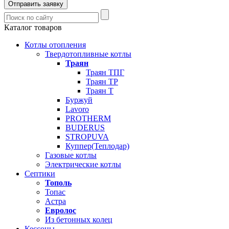
Отправить заявку
Каталог товаров
Котлы отопления
Твердотопливные котлы
Траян
Траян ТПГ
Траян ТР
Траян Т
Буржуй
Lavoro
PROTHERM
BUDERUS
STROPUVA
Куппер(Теплодар)
Газовые котлы
Электрические котлы
Септики
Тополь
Топас
Астра
Евролос
Из бетонных колец
Кессоны