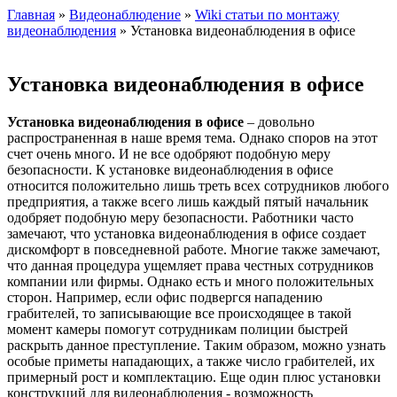
Главная
»
Видеонаблюдение
»
Wiki статьи по монтажу
видеонаблюдения
» Установка видеонаблюдения в офисе
Установка видеонаблюдения в офисе
Установка видеонаблюдения в офисе
– довольно
распространенная в наше время тема. Однако споров на этот
счет очень много. И не все одобряют подобную меру
безопасности. К установке видеонаблюдения в офисе
относится положительно лишь треть всех сотрудников любого
предприятия, а также всего лишь каждый пятый начальник
одобряет подобную меру безопасности. Работники часто
замечают, что установка видеонаблюдения в офисе создает
дискомфорт в повседневной работе. Многие также замечают,
что данная процедура ущемляет права честных сотрудников
компании или фирмы. Однако есть и много положительных
сторон. Например, если офис подвергся нападению
грабителей, то записывающие все происходящее в такой
момент камеры помогут сотрудникам полиции быстрей
раскрыть данное преступление. Таким образом, можно узнать
особые приметы нападающих, а также число грабителей, их
примерный рост и комплектацию. Еще один плюс установки
конструкций для видеонаблюдения - возможность