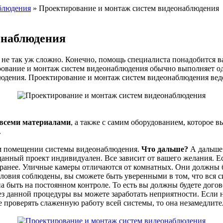
аблюдения
» Проектирование и монтаж систем видеонаблюдения
онаблюдения
не так уж сложно. Конечно, помощь специалиста понадобится ва
тирование и монтаж систем видеонаблюдения обычно выполняет о
дения. Проектирование и монтаж систем видеонаблюдения ведет
 всеми материалами
, а также с самим оборудованием, которое 
.
ем помещении системы видеонаблюдения.
Что дальше?
А дальше 
данный проект индивидуален. Все зависит от вашего желания. Е
заранее. Уличные камеры отличаются от комнатных. Они должны 
словия соблюдены, вы сможете быть уверенными в том, что вся 
а быть на постоянном контроле. То есть вы должны будете догов
з данной процедуры вы можете заработать неприятности. Если н
 проверять слаженную работу всей системы, то она незамедлите