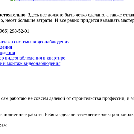
остоятельно
. Здесь все должно быть четко сделано, а также отл
но, несет большие затраты. И все равно придется вызывать масте
966) 298-52-01
онтажа системы видеонаблюдения
дения
людения
ер видеонаблюдения в квартире
е и монтаж видеонаблюдения
сам работаю не совсем далекой от строительства профессии, и мо
ыполненные работы. Ребята сделали заземление электропроводки 
рам