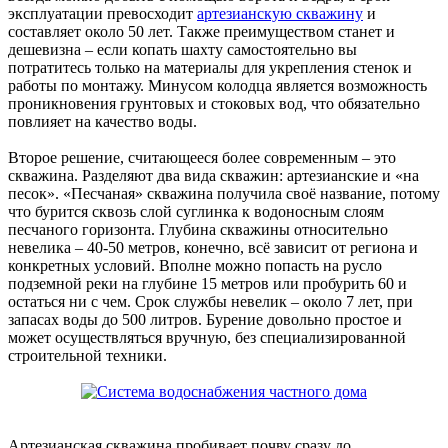
эксплуатации превосходит
артезианскую скважину
и
составляет около 50 лет. Также преимуществом станет и
дешевизна – если копать шахту самостоятельно вы
потратитесь только на материалы для укрепления стенок и
работы по монтажу. Минусом колодца является возможность
проникновения грунтовых и стоковых вод, что обязательно
повлияет на качество воды.
Второе решение, считающееся более современным – это
скважина. Разделяют два вида скважин: артезианские и «на
песок». «Песчаная» скважина получила своё название, потому
что бурится сквозь слой суглинка к водоносным слоям
песчаного горизонта. Глубина скважины относительно
невелика – 40-50 метров, конечно, всё зависит от региона и
конкретных условий. Вполне можно попасть на русло
подземной реки на глубине 15 метров или пробурить 60 и
остаться ни с чем. Срок службы невелик – около 7 лет, при
запасах воды до 500 литров. Бурение довольно простое и
может осуществляться вручную, без специализированной
строительной техники.
Артезианская скважина пробивает почву сразу до