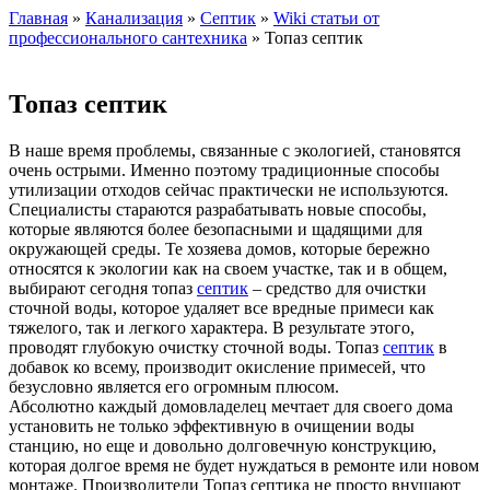
Главная
»
Канализация
»
Септик
»
Wiki статьи от
профессионального сантехника
» Топаз септик
Топаз септик
В наше время проблемы, связанные с экологией, становятся
очень острыми. Именно поэтому традиционные способы
утилизации отходов сейчас практически не используются.
Специалисты стараются разрабатывать новые способы,
которые являются более безопасными и щадящими для
окружающей среды. Те хозяева домов, которые бережно
относятся к экологии как на своем участке, так и в общем,
выбирают сегодня топаз
септик
– средство для очистки
сточной воды, которое удаляет все вредные примеси как
тяжелого, так и легкого характера. В результате этого,
проводят глубокую очистку сточной воды. Топаз
септик
в
добавок ко всему, производит окисление примесей, что
безусловно является его огромным плюсом.
Абсолютно каждый домовладелец мечтает для своего дома
установить не только эффективную в очищении воды
станцию, но еще и довольно долговечную конструкцию,
которая долгое время не будет нуждаться в ремонте или новом
монтаже. Производители Топаз септика не просто внушают