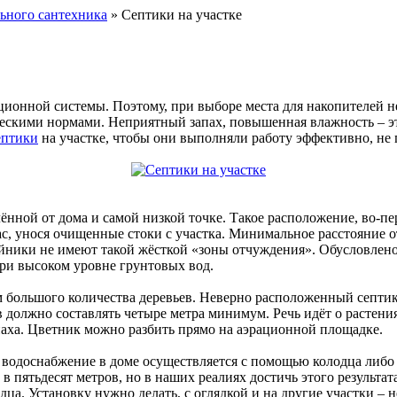
льного сантехника
» Септики на участке
зационной системы. Поэтому, при выборе места для накопителей
ческими нормами. Неприятный запах, повышенная влажность – э
ептики
на участке, чтобы они выполняли работу эффективно, не
ённой от дома и самой низкой точке. Такое расположение, во-
с, унося очищенные стоки с участка. Минимальное расстояние от
ойники не имеют такой жёсткой «зоны отчуждения». Обусловлено
ри высоком уровне грунтовых вод.
м большого количества деревьев. Неверно расположенный септик
ев должно составлять четыре метра минимум. Речь идёт о растен
паха. Цветник можно разбить прямо на аэрационной площадке.
 водоснабжение в доме осуществляется с помощью колодца либо
 пятьдесят метров, но в наших реалиях достичь этого результа
ца. Установку нужно делать, с оглядкой и на другие участки – 