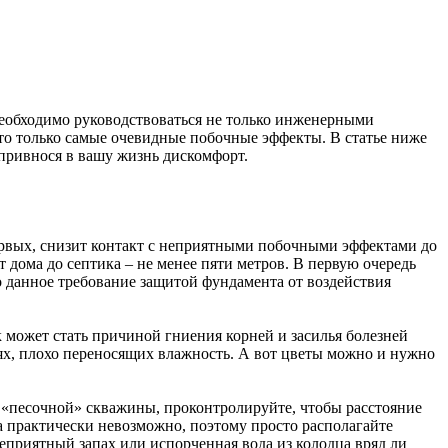
 необходимо руководствоваться не только инженерными
то только самые очевидные побочные эффекты. В статье ниже
 привнося в вашу жизнь дискомфорт.
первых, снизит контакт с неприятными побочными эффектами до
 дома до септика – не менее пяти метров. В первую очередь
 данное требование защитой фундамента от воздействия
 может стать причиной гниения корней и засилья болезней
иях, плохо переносящих влажность. А вот цветы можно и нужно
 «песочной» скважины, проконтролируйте, чтобы расстояние
та практически невозможно, поэтому просто располагайте
неприятный запах или испорченная вода из колодца вряд ли