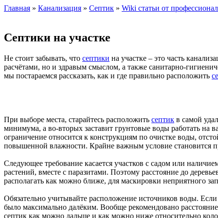
Главная
»
Канализация
»
Септик
»
Wiki статьи от профессиона
Септики на участке
Не стоит забывать, что
септики
на участке – это часть канали
расчётами, но и здравым смыслом, а также санитарно-гигиени
мы постараемся рассказать, как и где правильно расположить
с
При выборе места, старайтесь расположить
септик
в самой удал
минимума, а во-вторых заставит грунтовые воды работать на ва
ограничение относится к конструкциям по очистке воды, отст
повышенной влажности. Крайне важным условие становится п
Следующее требование касается участков с садом или наличие
растений, вместе с паразитами. Поэтому расстояние до деревь
располагать как можно ближе, для маскировки неприятного за
Обязательно учитывайте расположение источников воды. Если
было максимально далёким. Вообще рекомендовано расстояние в
септик как можно дальше и как можно ниже относительно колод