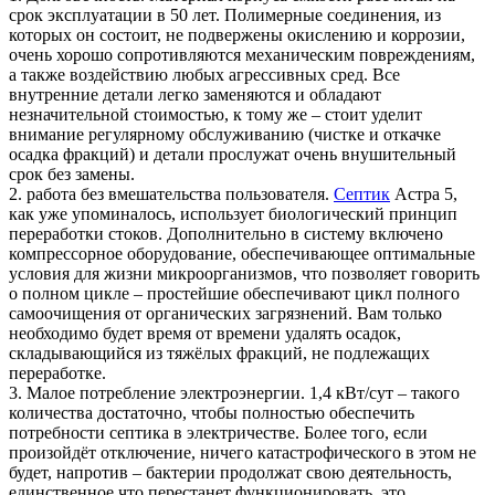
срок эксплуатации в 50 лет. Полимерные соединения, из
которых он состоит, не подвержены окислению и коррозии,
очень хорошо сопротивляются механическим повреждениям,
а также воздействию любых агрессивных сред. Все
внутренние детали легко заменяются и обладают
незначительной стоимостью, к тому же – стоит уделит
внимание регулярному обслуживанию (чистке и откачке
осадка фракций) и детали прослужат очень внушительный
срок без замены.
2. работа без вмешательства пользователя.
Септик
Астра 5,
как уже упоминалось, использует биологический принцип
переработки стоков. Дополнительно в систему включено
компрессорное оборудование, обеспечивающее оптимальные
условия для жизни микроорганизмов, что позволяет говорить
о полном цикле – простейшие обеспечивают цикл полного
самоочищения от органических загрязнений. Вам только
необходимо будет время от времени удалять осадок,
складывающийся из тяжёлых фракций, не подлежащих
переработке.
3. Малое потребление электроэнергии. 1,4 кВт/сут – такого
количества достаточно, чтобы полностью обеспечить
потребности септика в электричестве. Более того, если
произойдёт отключение, ничего катастрофического в этом не
будет, напротив – бактерии продолжат свою деятельность,
единственное что перестанет функционировать, это