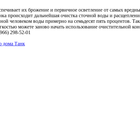
печивает их брожение и первичное осветление от самых вредных
тика происходит дальнейшая очистка сточной воды и расщеплени
ой человеком воды примерно на семьдесят пять процентов. Така
егкостью можете заново начать использование очистительной ко
966) 298-52-01
о дома Танк