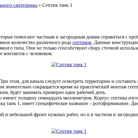
льного сантехника
» Септик танк 1
торые помогают частным и загородным домам справиться с пробл
мное количество различного рода
септиков
. Данные конструкции
ного типа. Они не только способствуют сбору сточной использ
 контактов с человеком.
При этом, для начала следует осмотреть территорию и составить 
ом значительно сокращается время на практический монтаж септи
ния, будет занимать примерно один рабочий день.
ого имеют толщину семнадцать миллиметров. Корпус септика изго
ика танк 1, имеет специфическое название – ротоформование. Да
нный и небольшой фронт нужных работ, но и в частном и загоро