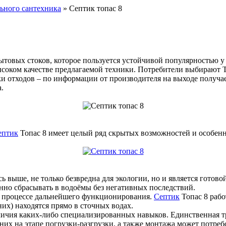
льного сантехника
» Септик топас 8
бытовых стоков, которое пользуется устойчивой популярностью у
высоком качестве предлагаемой техники. Потребители выбирают 
и отходов – по информации от производителя на выходе получае
.
ептик
Топас 8 имеет целый ряд скрытых возможностей и особенно
ь выше, не только безвредна для экологии, но и является готов
енно сбрасывать в водоёмы без негативных последствий.
 в процессе дальнейшего функционирования.
Септик
Топас 8 рабо
их) находятся прямо в сточных водах.
личия каких-либо специализированных навыков. Единственная тру
их на этапе погрузки-разгрузки, а также монтажа может потребо