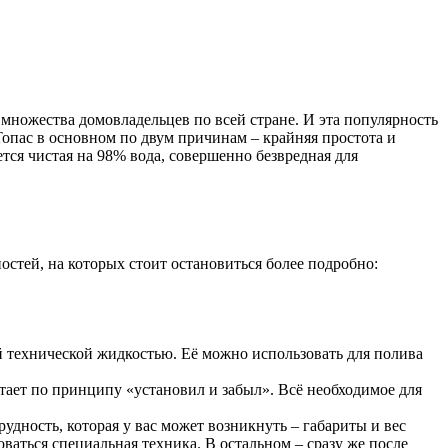
 множества домовладельцев по всей стране. И эта популярность
Топас в основном по двум причинам – крайняя простота и
тся чистая на 98% вода, совершенно безвредная для
стей, на которых стоит остановиться более подробно:
ой технической жидкостью. Её можно использовать для полива
тает по принципу «установил и забыл». Всё необходимое для
дность, которая у вас может возникнуть – габариты и вес
ваться специальная техника. В остальном – сразу же после