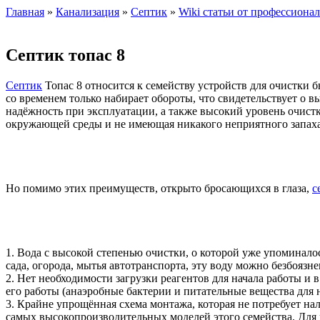
Главная
»
Канализация
»
Септик
»
Wiki статьи от профессиона
Септик топас 8
Септик
Топас 8 относится к семейству устройств для очистки 
со временем только набирает обороты, что свидетельствует о 
надёжность при эксплуатации, а также высокий уровень очистк
окружающей среды и не имеющая никакого неприятного запаха
Но помимо этих преимуществ, открыто бросающихся в глаза,
с
1. Вода с высокой степенью очистки, о которой уже упоминалос
сада, огорода, мытья автотранспорта, эту воду можно безбоязн
2. Нет необходимости загрузки реагентов для начала работы и
его работы (анаэробные бактерии и питательные вещества для н
3. Крайне упрощённая схема монтажа, которая не потребует на
самых высокопроизводительных моделей этого семейства. Для н