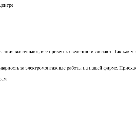
центре
елания выслушают, все примут к сведению и сделают. Так как у н
арность за электромонтажные работы на нашей фирме. Приехали
рам