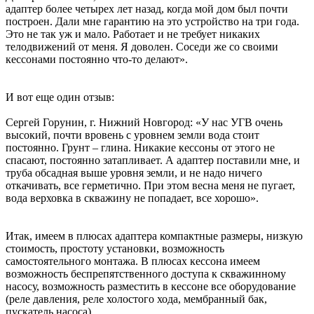
адаптер более четырех лет назад, когда мой дом был почти
построен. Дали мне гарантию на это устройство на три года.
Это не так уж и мало. Работает и не требует никаких
телодвижений от меня. Я доволен. Соседи же со своими
кессонами постоянно что-то делают».
И вот еще один отзыв:
Сергей Горунин, г. Нижний Новгород: «У нас УГВ очень
высокий, почти вровень с уровнем земли вода стоит
постоянно. Грунт – глина. Никакие кессоны от этого не
спасают, постоянно затапливает. А адаптер поставили мне, и
труба обсадная выше уровня земли, и не надо ничего
откачивать, все герметично. При этом весна меня не пугает,
вода верховка в скважину не попадает, все хорошо».
Итак, имеем в плюсах адаптера компактные размеры, низкую
стоимость, простоту установки, возможность
самостоятельного монтажа. В плюсах кессона имеем
возможность беспрепятственного доступа к скважинному
насосу, возможность разместить в кессоне все оборудование
(реле давления, реле холостого хода, мембранный бак,
пускатель насоса).