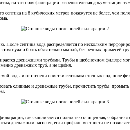
ерены, на эти поля фильтрации разрешительная документация нуж
го септика на 8 кубических метров покажутся не более, чем п
ома.
. После септика вода распределяется по нескольким перфориро
 этом нужно брать обязательно мытый, без речных примесей грун
бирается дренажными трубами. Трубы в щебеночном фильтре могу
именно дренажных труб, а не щебня.
зуемой воды и от степени очистки септиком сточных вод, поле ф
ировать сливные и дренажные трубы, прочистить трубы, промыть 
бы.
ильтрации, где скапливается полностью очищенная, собранная н
аться дренажным насосом, если профиль местности не позволяет