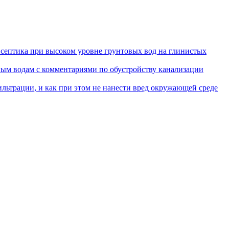
 септика при высоком уровне грунтовых вод на глинистых
м водам с комментариями по обустройству канализации
ильтрации, и как при этом не нанести вред окружающей среде