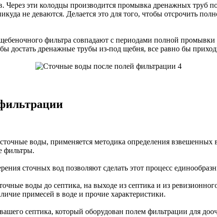
в. Через эти колодцы производится промывка дренажных труб под
икуда не деваются. Делается это для того, чтобы отсрочить пол
 щебеночного фильтра совпадают с периодами полной промывки 
тобы достать дренажные трубы из-под щебня, все равно бы прихо
 фильтрации
сточные воды, применяется методика определения взвешенных ве
е фильтры.
рения сточных вод позволяют сделать этот процесс единообраз
очные воды до септика, на выходе из септика и из ревизионног
аличие примесей в воде и прочие характеристики.
вашего септика, который оборудован полем фильтрации для доо