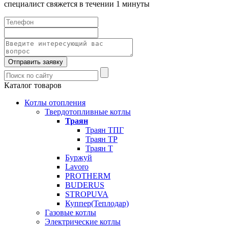
специалист свяжется в течении 1 минуты
Отправить заявку
Каталог товаров
Котлы отопления
Твердотопливные котлы
Траян
Траян ТПГ
Траян ТР
Траян Т
Буржуй
Lavoro
PROTHERM
BUDERUS
STROPUVA
Куппер(Теплодар)
Газовые котлы
Электрические котлы