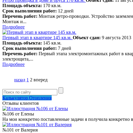
Ретро проводка в доме и бруса 170 кв.м.
Объект сдан:
11 авгус
Площадь объекта:
170 кв.м.
Срок выполнения работ:
12 дней
Перечень работ:
Монтаж ретро-проводки. Устройство заземлен
Монтаж и...
Подробнее
Первый этап в квартире 145 кв.м.
Объект сдан:
9 августа 2013
Площадь объекта:
145 кв.м.
Срок выполнения работ:
7 дней
Перечень работ:
Первый этапа электромонтажных работ в квар
электрощита,...
Подробнее
назад
1
2
вперед
Калькулятор Отопления
Отзывы клиентов
№106 от Елены
На мои конкретно поставленные задачи я получила конкретно в
№101 от Валерия