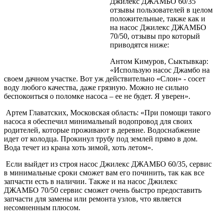
Джилекс ДЖАМБО 60/35
отзывы пользователей в целом
положительные, также как и
на насос Джилекс ДЖАМБО
70/50, отзывы про который
приводятся ниже:
Антом Кимуров, Сыктывкар:
«Использую насос Джамбо на
своем дачном участке. Вот уж действительно «Слон» - сосет
воду любого качества, даже грязную. Можно не сильно
беспокоиться о поломке насоса – ее не будет. Я уверен».
Артем Главатских, Московская область: «При помощи такого
насоса я обеспечил минимальный водопровод для своих
родителей, которые проживают в деревне. Водоснабжение
идет от колодца. Прокинул трубу под землей прямо в дом.
Вода течет из крана хоть зимой, хоть летом».
Если выйдет из строя насос Джилекс ДЖАМБО 60/35, сервис
в минимальные сроки сможет вам его починить, так как все
запчасти есть в наличии. Также и на насос Джилекс
ДЖАМБО 70/50 сервис сможет очень быстро предоставить
запчасти для замены или ремонта узлов, что является
несомненным плюсом.