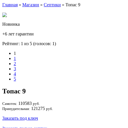
Главная
»
Магазин
»
Септики
» Топас 9
Новинка
+6 лет гарантии
Рейтинг: 1 из 5 (голосов:
1
)
1
1
2
3
4
5
Топас 9
110583
Самотек:
руб.
121275
Принудительная:
руб.
Заказать под ключ