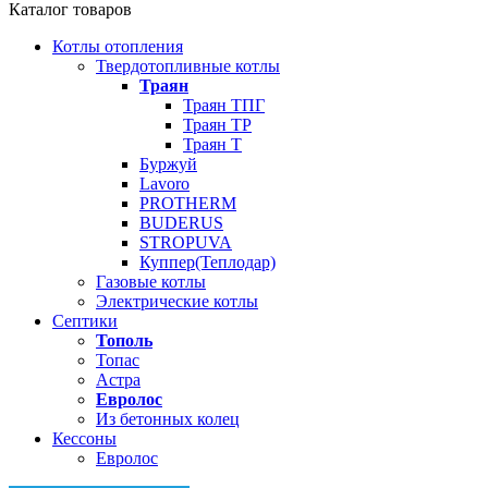
Каталог товаров
Котлы отопления
Твердотопливные котлы
Траян
Траян ТПГ
Траян ТР
Траян Т
Буржуй
Lavoro
PROTHERM
BUDERUS
STROPUVA
Куппер(Теплодар)
Газовые котлы
Электрические котлы
Септики
Тополь
Топас
Астра
Евролос
Из бетонных колец
Кессоны
Евролос