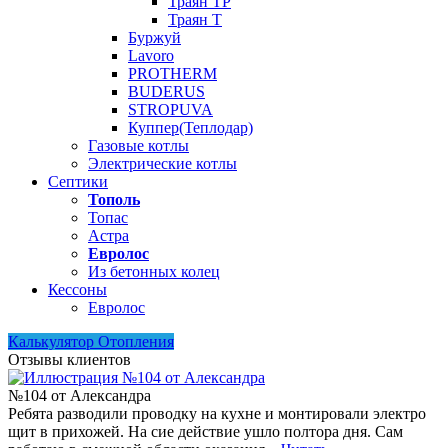
Траян ТР
Траян Т
Буржуй
Lavoro
PROTHERM
BUDERUS
STROPUVA
Куппер(Теплодар)
Газовые котлы
Электрические котлы
Септики
Тополь
Топас
Астра
Евролос
Из бетонных колец
Кессоны
Евролос
Калькулятор Отопления
Отзывы клиентов
№104 от Александра
Ребята разводили проводку на кухне и монтировали электро
щит в прихожей. На сие действие ушло полтора дня. Сам