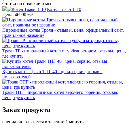
Статьи на похожие темы
Котел Траян Т-10
Цена: 46990
руб.
Пиролизные котлы Троян - отзывы, цена, официальный сайт,
правильное название
Траян ТР - пиролизный котел с турбулизатором, отзывы, цена,
где купить
Купить котел Траян ТПГ 40 - цена, сервис, отзывы
пользователей
Траян ТПГ - пиролизный котел верхнего горения, отзывы,
цена, где купить
Заказ продукта
специалист свяжется в течении 1 минуты