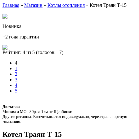
Главная
»
Магазин
»
Котлы отопления
» Котел Траян Т-15
Новинка
+2 года гарантии
Рейтинг: 4 из 5 (голосов:
17
)
4
1
2
3
4
5
Доставка
Москва и МО - 30р.за 1км от Щербинки
Другие регионы: Рассчитывается индивидуально, через транспортную
компанию.
Котел Траян Т-15