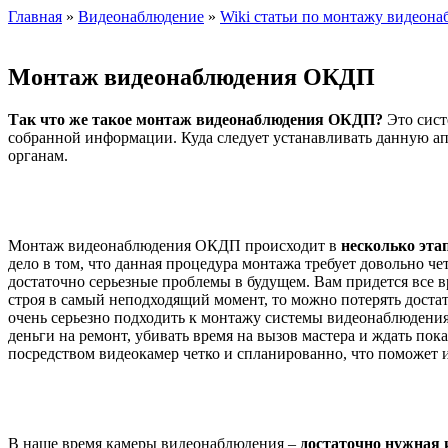
Главная
»
Видеонаблюдение
»
Wiki статьи по монтажу видеон
Монтаж видеонаблюдения ОКДП
Так что же такое монтаж видеонаблюдения ОКДП?
Это сист
собранной информации. Куда следует устанавливать данную а
органам.
Монтаж видеонаблюдения ОКДП происходит в
несколько эта
дело в том, что данная процедура монтажа требует довольно ч
достаточно серьезные проблемы в будущем. Вам придется все в
строя в самый неподходящий момент, то можно потерять доста
очень серьезно подходить к монтажу системы видеонаблюдения. 
деньги на ремонт, убивать время на вызов мастера и ждать пок
посредством видеокамер четко и спланированно, что поможет 
В наше время камеры видеонаблюдения –
достаточно нужная 