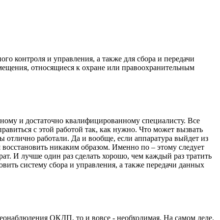
го контроля и управления, а также для сбора и передачи
мещения, относящиеся к охране или правоохранительным
ному и достаточно квалифицированному специалисту. Все
равиться с этой работой так, как нужно. Что может вызвать
ы отлично работали. Да и вообще, если аппаратура выйдет из
восстановить никаким образом. Именно по – этому следует
ат. И лучше один раз сделать хорошо, чем каждый раз тратить
новить систему сбора и управления, а также передачи данных
еонаблюдения ОКДП, то и вовсе - необходимая. На самом деле,