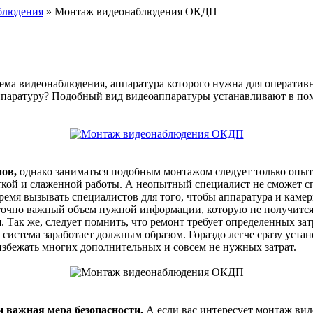
аблюдения
» Монтаж видеонаблюдения ОКДП
ема видеонаблюдения, аппаратура которого нужна для оперативно
ппаратуру? Подобный вид видеоаппаратуры устанавливают в по
пов,
однако заниматься подобным монтажом следует только опыт
еткой и слаженной работы. А неопытный специалист не сможет сп
ремя вызывать специалистов для того, чтобы аппаратура и камер
точно важный объем нужной информации, которую не получится 
Так же, следует помнить, что ремонт требует определенных затр
а система заработает должным образом. Гораздо легче сразу уста
избежать многих дополнительных и совсем не нужных затрат.
и важная мера безопасности.
А если вас интересует монтаж вид