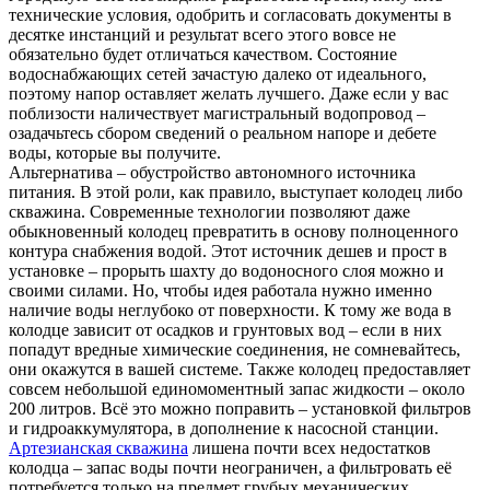
технические условия, одобрить и согласовать документы в
десятке инстанций и результат всего этого вовсе не
обязательно будет отличаться качеством. Состояние
водоснабжающих сетей зачастую далеко от идеального,
поэтому напор оставляет желать лучшего. Даже если у вас
поблизости наличествует магистральный водопровод –
озадачьтесь сбором сведений о реальном напоре и дебете
воды, которые вы получите.
Альтернатива – обустройство автономного источника
питания. В этой роли, как правило, выступает колодец либо
скважина. Современные технологии позволяют даже
обыкновенный колодец превратить в основу полноценного
контура снабжения водой. Этот источник дешев и прост в
установке – прорыть шахту до водоносного слоя можно и
своими силами. Но, чтобы идея работала нужно именно
наличие воды неглубоко от поверхности. К тому же вода в
колодце зависит от осадков и грунтовых вод – если в них
попадут вредные химические соединения, не сомневайтесь,
они окажутся в вашей системе. Также колодец предоставляет
совсем небольшой единомоментный запас жидкости – около
200 литров. Всё это можно поправить – установкой фильтров
и гидроаккумулятора, в дополнение к насосной станции.
Артезианская скважина
лишена почти всех недостатков
колодца – запас воды почти неограничен, а фильтровать её
потребуется только на предмет грубых механических