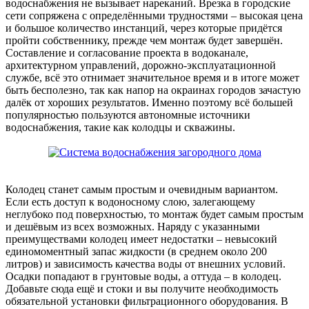
водоснабжения не вызывает нареканий. Врезка в городские
сети сопряжена с определёнными трудностями – высокая цена
и большое количество инстанций, через которые придётся
пройти собственнику, прежде чем монтаж будет завершён.
Составление и согласование проекта в водоканале,
архитектурном управлений, дорожно-эксплуатационной
службе, всё это отнимает значительное время и в итоге может
быть бесполезно, так как напор на окраинах городов зачастую
далёк от хороших результатов. Именно поэтому всё большей
популярностью пользуются автономные источники
водоснабжения, такие как колодцы и скважины.
Колодец станет самым простым и очевидным вариантом.
Если есть доступ к водоносному слою, залегающему
неглубоко под поверхностью, то монтаж будет самым простым
и дешёвым из всех возможных. Наряду с указанными
преимуществами колодец имеет недостатки – невысокий
единомоментный запас жидкости (в среднем около 200
литров) и зависимость качества воды от внешних условий.
Осадки попадают в грунтовые воды, а оттуда – в колодец.
Добавьте сюда ещё и стоки и вы получите необходимость
обязательной установки фильтрационного оборудования. В