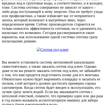
вредных вод в грунтовые воды, а соответственно, и в колодец
тоже. Система септика совершенно не зависит от какого –
либо рода поступающей к нему энергии. Она не требует ухода
или профилактики, а также избавляет вас от неприятного
запаха, который возникает в выгребных ямах, через
определенное время. Сейчас производители стараются не
только повысить эффективность септиков, но и удешевить их,
насколько это возможно. Сегодня рассматриваются такие
варианты, как использование одной системы септика сразу
несколькими домами.
Вы можете установить систему автономной канализации
самостоятельно, а также заказать септик под ключ. Однако
даже если вы решите заказать септик под ключ, не забывайте
о том, что вам придется подготовить почву для его монтажа.
Обязательно нужно будет выровнять площадку и засыпать ее
песком, слой которого должен достигать примерно сорока
сантиметров. Когда септик будет введен в эксплуатацию, его
лучше сразу залить водой. Если вы заказываете септик с
неполной очисткой, помните, что примерно один или два раза
в год нужно вызывать ассинтезаторную машину для забора
полных баков накопившейся воды.