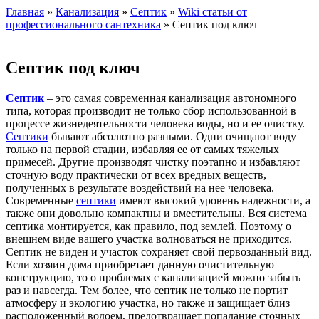
Главная
»
Канализация
»
Септик
»
Wiki статьи от
профессионального сантехника
» Септик под ключ
Септик под ключ
Септик
– это самая современная канализация автономного
типа, которая производит не только сбор использованной в
процессе жизнедеятельности человека воды, но и ее очистку.
Септики
бывают абсолютно разными. Одни очищают воду
только на первой стадии, избавляя ее от самых тяжелых
примесей. Другие производят чистку поэтапно и избавляют
сточную воду практически от всех вредных веществ,
полученных в результате воздействий на нее человека.
Современные
септики
имеют высокий уровень надежности, а
также они довольно компактны и вместительны. Вся система
септика монтируется, как правило, под землей. Поэтому о
внешнем виде вашего участка волноваться не приходится.
Септик не виден и участок сохраняет свой первозданный вид.
Если хозяин дома приобретает данную очистительную
конструкцию, то о проблемах с канализацией можно забыть
раз и навсегда. Тем более, что септик не только не портит
атмосферу и экологию участка, но также и защищает близ
расположенный водоем, предотвращает попадание сточных