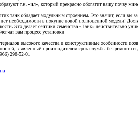
 образуют т.н. «ил», который прекрасно обогатит вашу почву м
тик танк обладает модульным строением. Это значит, если вы за
о нет необходимости в покупке новой полноценной модели! Доста
мкости. Это делает септики семейства «Танк» действительно у
легчат вам процесс установки.
ериалов высокого качества и конструктивные особенности позво
ностей, заявленный производителем срок службы без ремонта и 
966) 298-52-01
ена