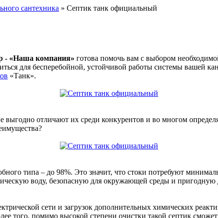
льного сантехника
» Септик танк официальный
р - «Наша компания»
готова помочь вам с выбором необходимо
обиться для бесперебойной, устойчивой работы системы вашей к
ков
«Танк».
ые выгодно отличают их среди конкурентов и во многом опреде
реимущества?
добного типа – до 98%. Это значит, что стоки потребуют миним
хническую воду, безопасную для окружающей среды и пригодную д
ектрической сети и загрузок дополнительных химических реактив
олее того, помимо высокой степени очистки такой септик сможе