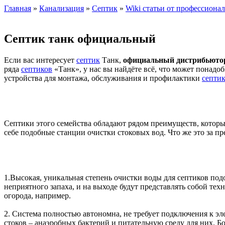
Главная
»
Канализация
»
Септик
»
Wiki статьи от профессиона
Септик танк официальный
Если вас интересует
септик
Танк,
официальный дистрибьюто
ряда
септиков
«Танк», у нас вы найдёте всё, что может понад
устройства для монтажа, обслуживания и профилактики
септи
Септики этого семейства обладают рядом преимуществ, котор
себе подобные станции очистки стоковых вод. Что же это за п
1.Высокая, уникальная степень очистки воды для септиков по
неприятного запаха, и на выходе будут представлять собой те
огорода, например.
2. Система полностью автономна, не требует подключения к эл
стоков – анаэробных бактерий и питательную среду для них. Б