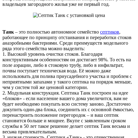
владельцев загородного жилья уже не первый год.
Танк
– это полностью автономное семейство
септиков
,
работающее по принципу отстаивания и переработки стоков
анаэробными бактериями. Среди преимуществ модельного
ряда этого семейства можно выделить:
1. Высокий уровень очистки стоков. Благодаря
конструктивным особенностям он достигает 98%. То есть на
поле аэрации, либо в стоковую трубу, либо в инфильтрат,
почвы поступает техническая вода. Её можно даже
использовать для полива приусадебного участка и проблем с
неприятными запахами у такого септика на порядок меньше,
чем у систем той же ценовой категории.
2. Модульная конструкция. Септика Танк построен на идее
«блоков» - если население вашего дома увеличится, вам не
будет необходимо покупать всю систему заново. Достаточно
докупить один-два блока, соединить их с основной ёмкостью,
перенастроить положение перегородок – и ваш септик
становится больше и мощнее. Вкупе с заявленным сроком
службы в 50 лет такое решение делает септик Танк весьма и
весьма привлекательным.
3. низкая стоимость. Септики «Танк» - это отечественная