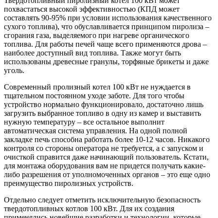
Твердотопливный пиролизный котел 100 кВт может
похвастаться высокой эффективностью (КПД может
составлять 90-95% при условии использования качественного
сухого топлива), что обуславливается принципом пиролиза –
сгорания газа, выделяемого при нагреве органического
топлива. Для работы печей чаще всего применяются дрова –
наиболее доступный вид топлива. Также могут быть
использованы древесные гранулы, торфяные брикеты и даже
уголь.
Современный пролизный котел 100 кВт не нуждается в
тщательном постоянном уходе заботе. Для того чтобы
устройство нормально функционировало, достаточно лишь
загрузить выбранное топливо в одну из камер и выставить
нужную температуру – все остальное выполнит
автоматическая система управления. На одной полной
закладке печь способна работать более 10-12 часов. Никакого
контроля со стороны оператора не требуется, а с запуском и
очисткой справится даже начинающий пользователь. Кстати,
для монтажа оборудования вам не придется получать какие-
либо разрешения от уполномоченных органов – это еще одно
преимущество пиролизных устройств.
Отдельно следует отметить исключительную безопасность
твердотопливных котлов 100 кВт. Для их создания
применялись новейшие разработки и технологии, которые