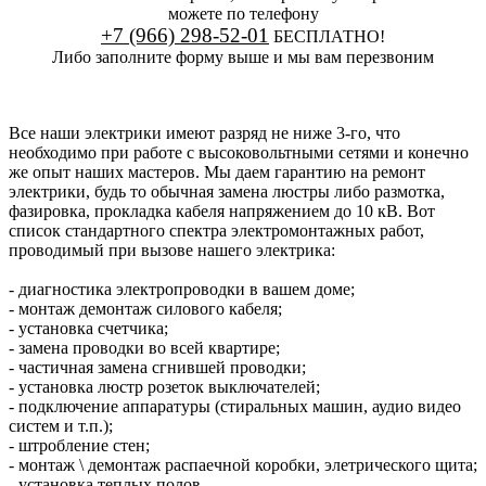
можете по телефону
+7 (966) 298-52-01
БЕСПЛАТНО!
Либо заполните форму выше и мы вам перезвоним
Все наши электрики имеют разряд не ниже 3-го, что
необходимо при работе с высоковольтными сетями и конечно
же опыт наших мастеров. Мы даем гарантию на ремонт
электрики, будь то обычная замена люстры либо размотка,
фазировка, прокладка кабеля напряжением до 10 кВ. Вот
список стандартного спектра электромонтажных работ,
проводимый при вызове нашего электрика:
- диагностика электропроводки в вашем доме;
- монтаж демонтаж силового кабеля;
- установка счетчика;
- замена проводки во всей квартире;
- частичная замена сгнившей проводки;
- установка люстр розеток выключателей;
- подключение аппаратуры (стиральных машин, аудио видео
систем и т.п.);
- штробление стен;
- монтаж \ демонтаж распаечной коробки, элетрического щита;
- установка теплых полов