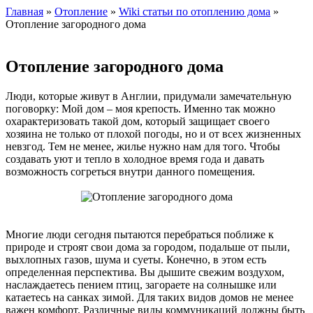
Главная
»
Отопление
»
Wiki статьи по отоплению дома
»
Отопление загородного дома
Отопление загородного дома
Люди, которые живут в Англии, придумали замечательную
поговорку: Мой дом – моя крепость. Именно так можно
охарактеризовать такой дом, который защищает своего
хозяина не только от плохой погоды, но и от всех жизненных
невзгод. Тем не менее, жилье нужно нам для того. Чтобы
создавать уют и тепло в холодное время года и давать
возможность согреться внутри данного помещения.
Многие люди сегодня пытаются перебраться поближе к
природе и строят свои дома за городом, подальше от пыли,
выхлопных газов, шума и суеты. Конечно, в этом есть
определенная перспектива. Вы дышите свежим воздухом,
наслаждаетесь пением птиц, загораете на солнышке или
катаетесь на санках зимой. Для таких видов домов не менее
важен комфорт. Различные виды коммуникаций должны быть