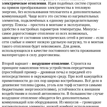
электрическое отопления
. Идея подобных систем строится
на прямом преобразовании электричества в тепловую
энергию, без использования теплоагента и дополнительных
коммуникаций. Чаще всего это система из нагревательных
элементов, подключённых к единому распределительному
центру. Плюсы – простота в монтаже и эксплуатации,
удобство в настройках параметров температуры. Минусы –
самое дорогостоящее отопление из всех возможных,
зависящее от состояния электрических сетей в регионе – если
сети слабые и имеют низкую удельную нагрузку, то и монтаж
такого отопления будет невозможен. Для домов,
использующихся в качестве постоянного места проживания
малопригодно в силу дороговизны.
Второй вариант –
воздушное отопление
. Строится на
принципе накопления тепла устройством-передатчиком
(простейший пример – дровяная печь) и передачей его
непосредственно в окружающую среду. При всей кажущейся
примитивности до сих пор широко востребовано. Всё дело в
дешевизне топлива (дрова, уголь или торф остаются самыми
бюджетными энергоносителями), устойчивости к внешним
воздействиям и полной автономности. В большинстве случае
воздушное отопление обходится без дополнительных
коммуникаций или оборудования. Из минусов – громоздкие
нагревательные элементы, низкий комфорт использования,