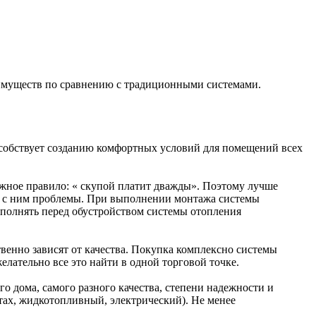
еимуществ по сравнению с традиционными системами.
особствует созданию комфортных условий для помещений всех
ажное правило: « скупой платит дважды». Поэтому лучше
ть с ним проблемы. При выполнении монтажа системы
ыполнять перед обустройством системы отопления
твенно зависят от качества. Покупка комплексно системы
лательно все это найти в одной торговой точке.
 дома, самого разного качества, степени надежности и
тах, жидкотопливный, электрический). Не менее