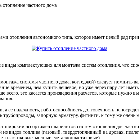
 отопление частного дома
мами отопления автономного типа, которое имеет целый ряд пр
ые виды комплектующих для монтажа систем отопления, что сп
 монтажа системы частного дома, коттеджей) следует помнить в
ание временем, чем купить дешевое, но уже через пару лет име
е всего, это касается произведения расчетов, которые нужно в
вания.
в, а ее надежность, работоспособность долговечность непосредс
трубопроводы, запорную арматуру, фитинги, к тому же очень же
т широкий ассортимент вариантов систем отопления для частного
 из видов топлива (газовый, твердотопливный на дровах, пелле
е, пластиковые, медные, металлопластиковые).