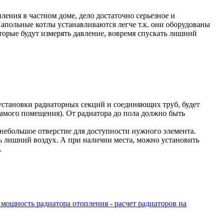
ления в частном доме, дело достаточно серьезное и
Напольные котлы устанавливаются легче т.к. они оборудованы
торые будут измерять давление, вовремя спускать лишний
 установки радиаторных секций и соединяющих труб, будет
амого помещения). От радиатора до пола должно быть
 небольшое отверстие для доступности нужного элемента.
ить лишний воздух. А при наличии места, можно установить
.
 мощность радиатора отопления - расчет радиаторов на