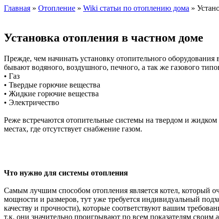
Главная
»
Отопление
»
Wiki статьи по отоплению дома
» Устано
Установка отопления в частном доме
Прежде, чем начинать установку отопительного оборудования в
бывают водяного, воздушного, печного, а так же газового ти
• Газ
• Твердые горючие вещества
• Жидкие горючие вещества
• Электричество
Реже встречаются отопительные системы на твердом и жидком 
местах, где отсутствует снабжение газом.
Что нужно для системы отопления
Самым лучшим способом отопления является котел, который оч
мощности и размеров, тут уже требуется индивидуальный подхо
качеству и прочности), которые соответствуют вашим требов
т.к. они значительно проигрывают по всем показателям своим 