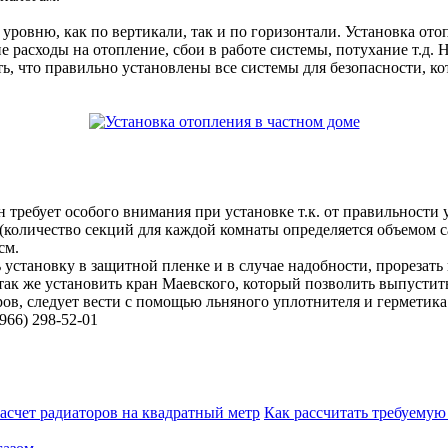
уровню, как по вертикали, так и по горизонтали. Установка отоп
 расходы на отопление, сбои в работе системы, потухание т.д. 
, что правильно установлены все системы для безопасности, ко
 требует особого внимания при установке т.к. от правильности
(количество секций для каждой комнаты определяется объемом с
см.
 установку в защитной пленке и в случае надобности, прорезать
 а так же установить кран Маевского, который позволить выпуст
ов, следует вести с помощью льняного уплотнителя и герметика
966) 298-52-01
Как рассчитать требуемую