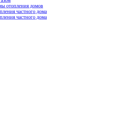
газом
мы отопления домов
пления частного дома
пления частного дома