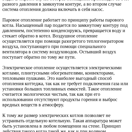
разного давления в замкнутом контуре, а во втором случае
система отопления должна включать в себя насос.
Паровое отопление работает по принципу работы парового
котла. Насыщенный пар подается по замкнутому контуру под
давлением, постепенно конденсируясь, превращается воду и
стекает обратно в котел. Воздушное отопление
осуществляется при помощи разогретого теплогенератором
воздуха, поступающего при помощи специального
вентилятора в систему воздуховодов. Остывший воздух
поступает обратно по тому же пути.
Электрическое отопление осуществляется электрическими
котлами, плинтусными обогревателями, конвекторами,
тепловыми пушками. Это наиболее выгодный способ
отопления коттеджа, так как не требует подключения газа или
установки больших топливных емкостей. Такое отопление
считается экологически чистым, так как при его
использовании отсутствуют продукты горения и выброс
вредных веществ в атмосферу.
К тому же размер электрических котлов позволяет не
устраивать отдельную котельную. Такая аппаратура может
быть установлена в любом помещении на стене. Принцип
действия такого котла такой же, как и при водяном