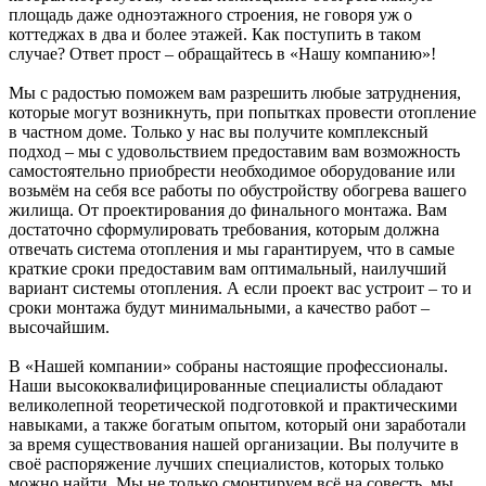
площадь даже одноэтажного строения, не говоря уж о
коттеджах в два и более этажей. Как поступить в таком
случае? Ответ прост – обращайтесь в «Нашу компанию»!
Мы с радостью поможем вам разрешить любые затруднения,
которые могут возникнуть, при попытках провести отопление
в частном доме. Только у нас вы получите комплексный
подход – мы с удовольствием предоставим вам возможность
самостоятельно приобрести необходимое оборудование или
возьмём на себя все работы по обустройству обогрева вашего
жилища. От проектирования до финального монтажа. Вам
достаточно сформулировать требования, которым должна
отвечать система отопления и мы гарантируем, что в самые
краткие сроки предоставим вам оптимальный, наилучший
вариант системы отопления. А если проект вас устроит – то и
сроки монтажа будут минимальными, а качество работ –
высочайшим.
В «Нашей компании» собраны настоящие профессионалы.
Наши высококвалифицированные специалисты обладают
великолепной теоретической подготовкой и практическими
навыками, а также богатым опытом, который они заработали
за время существования нашей организации. Вы получите в
своё распоряжение лучших специалистов, которых только
можно найти. Мы не только смонтируем всё на совесть, мы