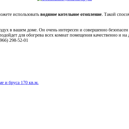
можете использовать
водяное котельное отопление
. Такой спосо
здух в вашем доме. Он очень интересен и совершенно безопасен к
подойдет для обогрева всех комнат помещения качественно и на 
966) 298-52-01
е и бруса 170 кв.м.