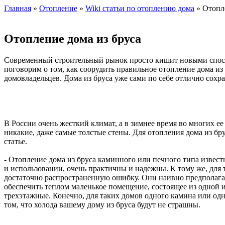
Главная
»
Отопление
»
Wiki статьи по отоплению дома
» Отопле
Отопление дома из бруса
Современный строительный рынок просто кишит новыми способ
поговорим о том, как соорудить правильное отопление дома из
домовладельцев. Дома из бруса уже сами по себе отлично сохр
В России очень жесткий климат, а в зимнее время во многих ее
никакие, даже самые толстые стены. Для отопления дома из б
статье.
- Отопление дома из бруса каминного или печного типа извес
и использовании, очень практичны и надежны. К тому же, для
достаточно распространенную ошибку. Они наивно предполагают
обеспечить теплом маленькое помещение, состоящее из одной ил
трехэтажные. Конечно, для таких домов одного камина или одн
том, что холода вашему дому из бруса будут не страшны.