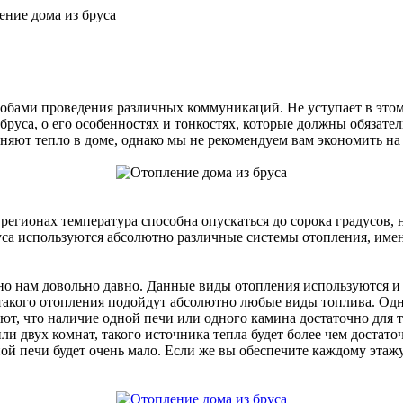
ние дома из бруса
ами проведения различных коммуникаций. Не уступает в этом 
 бруса, о его особенностях и тонкостях, которые должны обязат
аняют тепло в доме, однако мы не рекомендуем вам экономить н
 регионах температура способна опускаться до сорока градусов, 
руса используются абсолютно различные системы отопления, име
тно нам довольно давно. Данные виды отопления используются и
 такого отопления подойдут абсолютно любые виды топлива. Од
, что наличие одной печи или одного камина достаточно для тог
и двух комнат, такого источника тепла будет более чем достаточ
ой печи будет очень мало. Если же вы обеспечите каждому этаж