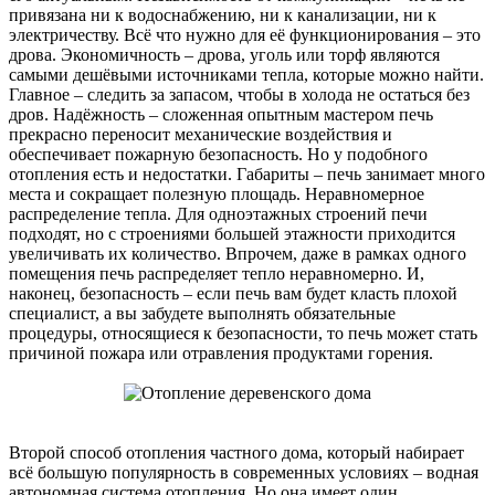
привязана ни к водоснабжению, ни к канализации, ни к
электричеству. Всё что нужно для её функционирования – это
дрова. Экономичность – дрова, уголь или торф являются
самыми дешёвыми источниками тепла, которые можно найти.
Главное – следить за запасом, чтобы в холода не остаться без
дров. Надёжность – сложенная опытным мастером печь
прекрасно переносит механические воздействия и
обеспечивает пожарную безопасность. Но у подобного
отопления есть и недостатки. Габариты – печь занимает много
места и сокращает полезную площадь. Неравномерное
распределение тепла. Для одноэтажных строений печи
подходят, но с строениями большей этажности приходится
увеличивать их количество. Впрочем, даже в рамках одного
помещения печь распределяет тепло неравномерно. И,
наконец, безопасность – если печь вам будет класть плохой
специалист, а вы забудете выполнять обязательные
процедуры, относящиеся к безопасности, то печь может стать
причиной пожара или отравления продуктами горения.
Второй способ отопления частного дома, который набирает
всё большую популярность в современных условиях – водная
автономная система отопления. Но она имеет один