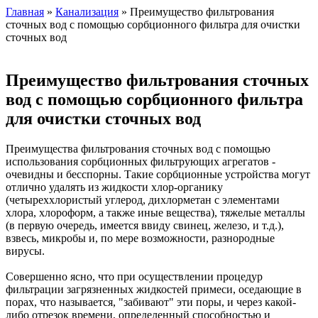
Главная
»
Канализация
» Преимущество фильтрования
сточных вод с помощью сорбционного фильтра для очистки
сточных вод
Преимущество фильтрования сточных
вод с помощью сорбционного фильтра
для очистки сточных вод
Преимущества фильтрования сточных вод с помощью
использования сорбционных фильтрующих агрегатов -
очевидны и бесспорны. Такие сорбционные устройства могут
отлично удалять из жидкости хлор-органику
(четыреххлористый углерод, дихлорметан с элементами
хлора, хлороформ, а также иные вещества), тяжелые металлы
(в первую очередь, имеется ввиду свинец, железо, и т.д.),
взвесь, микробы и, по мере возможности, разнородные
вирусы.
Совершенно ясно, что при осуществлении процедур
фильтрации загрязненных жидкостей примеси, оседающие в
порах, что называется, "забивают" эти поры, и через какой-
либо отрезок времени, определенный способностью и