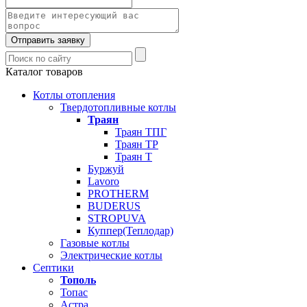
Отправить заявку
Каталог товаров
Котлы отопления
Твердотопливные котлы
Траян
Траян ТПГ
Траян ТР
Траян Т
Буржуй
Lavoro
PROTHERM
BUDERUS
STROPUVA
Куппер(Теплодар)
Газовые котлы
Электрические котлы
Септики
Тополь
Топас
Астра