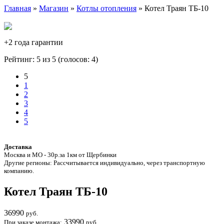
Главная
»
Магазин
»
Котлы отопления
» Котел Траян ТБ-10
+2 года гарантии
Рейтинг: 5 из 5 (голосов:
4
)
5
1
2
3
4
5
Доставка
Москва и МО - 30р.за 1км от Щербинки
Другие регионы: Рассчитывается индивидуально, через транспортную
компанию.
Котел Траян ТБ-10
36990
руб.
33990
При заказе монтажа:
руб.