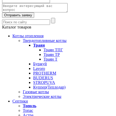
Отправить заявку
Каталог товаров
Котлы отопления
Твердотопливные котлы
Траян
Траян ТПГ
Траян ТР
Траян Т
Буржуй
Lavoro
PROTHERM
BUDERUS
STROPUVA
Куппер(Теплодар)
Газовые котлы
Электрические котлы
Септики
Тополь
Топас
Астра