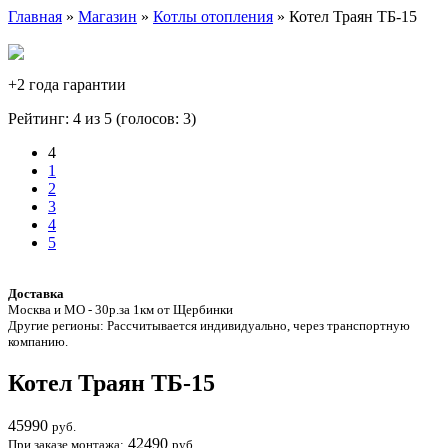
Главная
»
Магазин
»
Котлы отопления
» Котел Траян ТБ-15
+2 года гарантии
Рейтинг: 4 из 5 (голосов:
3
)
4
1
2
3
4
5
Доставка
Москва и МО - 30р.за 1км от Щербинки
Другие регионы: Рассчитывается индивидуально, через транспортную
компанию.
Котел Траян ТБ-15
45990
руб.
42490
При заказе монтажа:
руб.