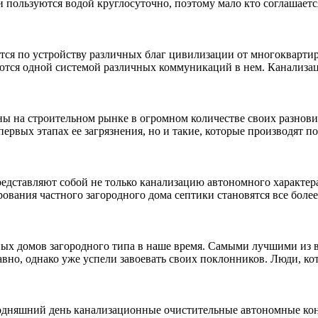
ди пользуются водой круглосуточно, поэтому мало кто соглашае
тся по устройству различных благ цивилизации от многоквартир
уются одной системой различных коммуникаций в нем. Канализац
ы на строительном рынке в огромном количестве своих разнови
рвых этапах ее загрязнения, но и такие, которые производят п
редставляют собой не только канализацию автономного характер
вания частного загородного дома септики становятся все более
ных домов загородного типа в наше время. Самыми лучшими из 
авно, однако уже успели завоевать своих поклонников. Люди, к
годняшний день канализационные очистительные автономные кон