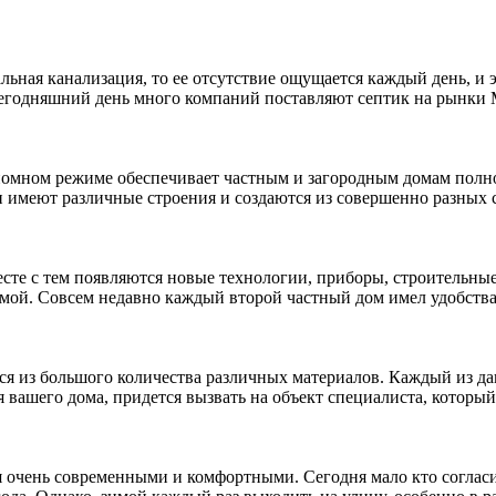
альная канализация, то ее отсутствие ощущается каждый день, и
егодняшний день много компаний поставляют септик на рынки М
тономном режиме обеспечивает частным и загородным домам полн
 имеют различные строения и создаются из совершенно разных 
есте с тем появляются новые технологии, приборы, строительные
емой. Совсем недавно каждый второй частный дом имел удобства
ся из большого количества различных материалов. Каждый из да
я вашего дома, придется вызвать на объект специалиста, котор
 очень современными и комфортными. Сегодня мало кто согласит