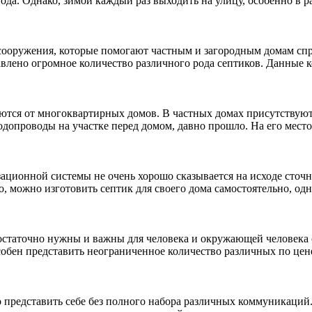
да. Однако, зимой каждый раз выходить на улицу, особенно в ра
ооружения, которые помогают частным и загородным домам спра
влено огромное количество различного рода септиков. Данные ко
ются от многоквартирных домов. В частных домах присутствуют а
опроводы на участке перед домом, давно прошло. На его место п
ационной системы не очень хорошо сказывается на исходе сточн
, можно изготовить септик для своего дома самостоятельно, од
остаточно нужны и важны для человека и окружающей человека
собен представить неограниченное количество различных по цене
 представить себе без полного набора различных коммуникаций.