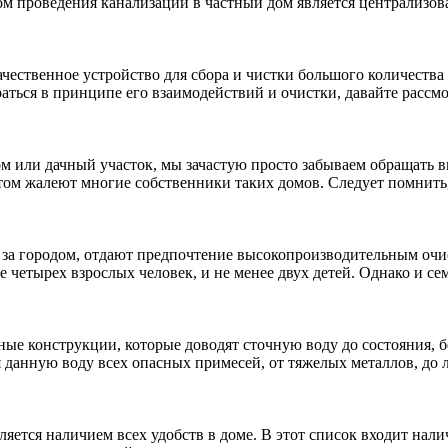
м проведения канализации в частный дом является централизов
качественное устройство для сбора и чистки большого количест
браться в принципе его взаимодействий и очистки, давайте расс
м или дачный участок, мы зачастую просто забываем обращать 
отом жалеют многие собственники таких домов. Следует помнить
за городом, отдают предпочтение высокопроизводительным очис
е четырех взрослых человек, и не менее двух детей. Однако и с
ные конструкции, которые доводят сточную воду до состояния,
 данную воду всех опасных примесей, от тяжелых металлов, до 
яется наличием всех удобств в доме. В этот список входит нали