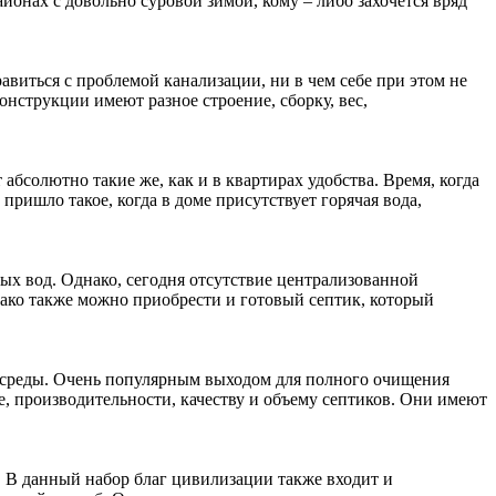
йонах с довольно суровой зимой, кому – либо захочется вряд
виться с проблемой канализации, ни в чем себе при этом не
нструкции имеют разное строение, сборку, вес,
бсолютно такие же, как и в квартирах удобства. Время, когда
ришло такое, когда в доме присутствует горячая вода,
ых вод. Однако, сегодня отсутствие централизованной
нако также можно приобрести и готовый септик, который
 среды. Очень популярным выходом для полного очищения
, производительности, качеству и объему септиков. Они имеют
 В данный набор благ цивилизации также входит и