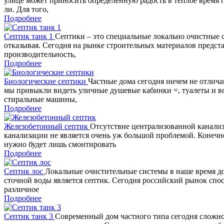
улице может приносить определенную радость в теплое время го
ли. Для того,
Подробнее
Септик танк 1
Септики – это специальные локально очистные с
отказывая. Сегодня на рынке строительных материалов предста
производительность,
Подробнее
Биологические септики
Частные дома сегодня ничем не отлича
мы привыкли видеть уличные душевые кабинки =, туалеты и вод
стиральные машины,
Подробнее
Железобетонный септик
Отсутствие централизованной канализ
канализации не является очень уж большой проблемой. Конечно
нужно будет лишь смонтировать
Подробнее
Септик лос
Локальные очистительные системы в наше время д
сточной воды является септик. Сегодня российский рынок спо
различное
Подробнее
Септик танк 3
Современный дом частного типа сегодня сложно