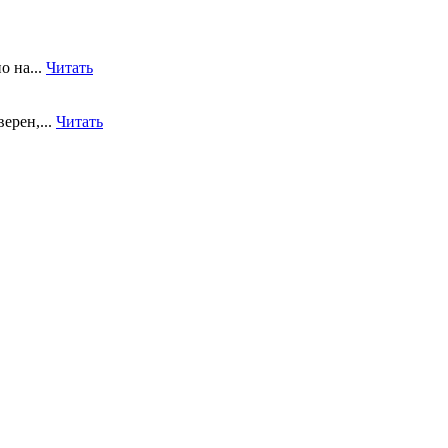
о на...
Читать
ерен,...
Читать