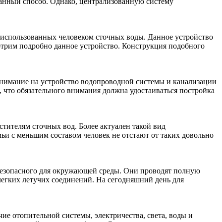
анный способ. Однако, централизованную систему
ва использованных человеком сточных воды. Данное устройство
мотрим подробно данное устройство. Конструкция подобного
внимание на устройство водопроводной системы и канализации
, что обязательного внимания должна удостаиваться постройка
тителям сточных вод. Более актуален такой вид
емьи с меньшим составом человек не отстают от таких довольно
 безопасного для окружающей среды. Они проводят полную
легких летучих соединений. На сегодняшний день для
чие отопительной системы, электричества, света, воды и