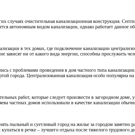
гих случаях очистительная канализационная конструкция. Септи
ется автономным видом канализации, однако работает данное о
ализации в тех домах, где подключение канализации централизо
не зависят ни от какого вида энергии, способны прослужить че
лись с проблемами проведения в дом частного типа канализации
ертой города. Централизованная канализация особо популярна н
ельных работ, которые следует произвести в загородном доме, 
озяева частных домов использовали в качестве канализации обыч
нять пыльный и суетливый город на жилье за городом заметно р
 купаться в речке – лучшего отдыха после тяжелого трудового д