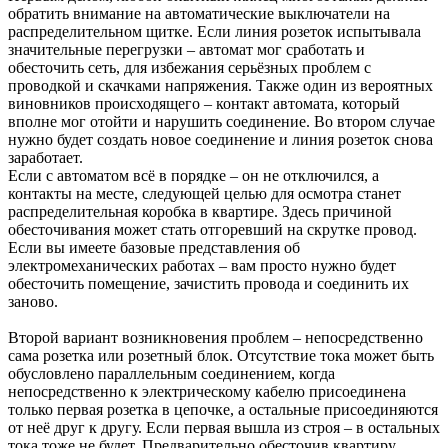
обратить внимание на автоматические выключатели на
распределительном щитке. Если линия розеток испытывала
значительные перегрузки – автомат мог сработать и
обесточить сеть, для избежания серьёзных проблем с
проводкой и скачками напряжения. Также один из вероятных
виновников происходящего – контакт автомата, который
вполне мог отойти и нарушить соединение. Во втором случае
нужно будет создать новое соединение и линия розеток снова
заработает.
Если с автоматом всё в порядке – он не отключился, а
контакты на месте, следующей целью для осмотра станет
распределительная коробка в квартире. Здесь причиной
обесточивания может стать отгоревший на скрутке провод.
Если вы имеете базовые представления об
электромеханических работах – вам просто нужно будет
обесточить помещение, зачистить провода и соединить их
заново.
Второй вариант возникновения проблем – непосредственно
сама розетка или розетный блок. Отсутствие тока может быть
обусловлено параллельным соединением, когда
непосредственно к электрическому кабелю присоединена
только первая розетка в цепочке, а остальные присоединяются
от неё друг к другу. Если первая вышла из строя – в остальных
тока тоже не будет. Предварительно обесточив квартиру,