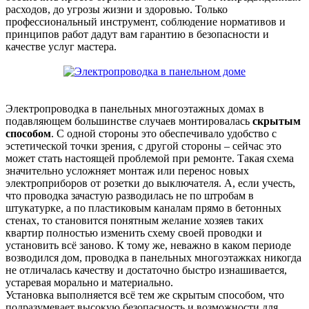
расходов, до угрозы жизни и здоровью. Только
профессиональный инструмент, соблюдение нормативов и
принципов работ дадут вам гарантию в безопасности и
качестве услуг мастера.
Электропроводка в панельных многоэтажных домах в
подавляющем большинстве случаев монтировалась
скрытым
способом
. С одной стороны это обеспечивало удобство с
эстетической точки зрения, с другой стороны – сейчас это
может стать настоящей проблемой при ремонте. Такая схема
значительно усложняет монтаж или перенос новых
электроприборов от розетки до выключателя. А, если учесть,
что проводка зачастую разводилась не по штробам в
штукатурке, а по пластиковым каналам прямо в бетонных
стенах, то становится понятным желание хозяев таких
квартир полностью изменить схему своей проводки и
установить всё заново. К тому же, неважно в каком периоде
возводился дом, проводка в панельных многоэтажках никогда
не отличалась качеству и достаточно быстро изнашивается,
устаревая морально и материально.
Установка выполняется всё тем же скрытым способом, что
подразумевает высокую безопасность и возможности для