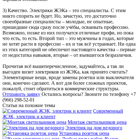
3) Качество. Электрики ЖЭКа – это специалисты. С этим
никто спорить не будет. Но, зачастую, это достаточно
своеобразные специалисты – молодые, не опытные,
пришедшие сюда сразу после учёбы, осваивать профессию.
Возможно, позже из них получатся отличные профи, но пока
что есть, то есть. Второй тип – это мужчины в годах, которые
не хотят расти в профессии – их и так всё устраивает. Ни одна
из этих категорий не обеспечит настоящего качества – первые
от недостатка навыков, вторые – от въевшегося безразличия.
Прочитав всё вышеперечисленное, задумайтесь, а так ли
выгоден визит электриков из ЖЭКа, как принято считать?
Элементарные вещи, вроде замены розетки или выключателя
они, конечно сделают. А вот для более сложных проектов,
пожалуй, стоит обратиться в коммерческие структуры.
Отправить заявку
Остались вопросы?
Звоните по телефону +7
(966) 298-52-01
Статьи на похожие темы
Современный
ЖЭК, электрик и клиент
Монтаж светильников цена
Электрик на дом недорого
Установка розеток цена
Вызов