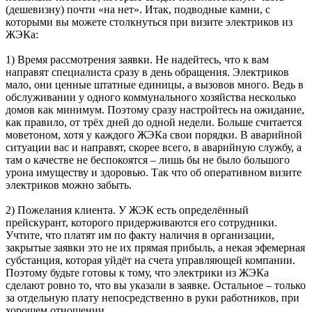
(дешевизну) почти «на нет». Итак, подводные камни, с
которыми вы можете столкнуться при визите электриков из
ЖЭКа:
1) Время рассмотрения заявки. Не надейтесь, что к вам
направят специалиста сразу в день обращения. Электриков
мало, они ценные штатные единицы, а вызовов много. Ведь в
обслуживании у одного коммунального хозяйства несколько
домов как минимум. Поэтому сразу настройтесь на ожидание,
как правило, от трёх дней до одной недели. Больше считается
моветоном, хотя у каждого ЖЭКа свои порядки. В аварийной
ситуации вас и направят, скорее всего, в аварийную службу, а
там о качестве не беспокоятся – лишь бы не было большого
урона имуществу и здоровью. Так что об оперативном визите
электриков можно забыть.
2) Пожелания клиента. У ЖЭК есть определённый
прейскурант, которого придерживаются его сотрудники.
Учтите, что платят им по факту наличия в организации,
закрытые заявки это не их прямая прибыль, а некая эфемерная
субстанция, которая уйдёт на счета управляющей компании.
Поэтому будьте готовы к тому, что электрики из ЖЭКа
сделают ровно то, что вы указали в заявке. Остальное – только
за отдельную плату непосредственно в руки работников, при
хорошем отношении.