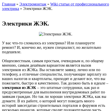
Главная
»
Электромонтаж
»
Wiki статьи от профессионального
электрика
» Электрики ЖЭК.
Электрики ЖЭК.
У вас что-то сломалось из электрики? Или планируете
ремонт? И, конечно же, нужен специалист, но желательно
подешевле.
Общеизвестным, самым простым, очевидным и, по общему
мнению, самым дешёвым вариантом является вызов
электриков из ЖЭКа. Вы оставляете заявку, лично или по
телефону, а отличные специалисты, получающие зарплату из
ваших налогов и квартплаты, приходят и делают все, что вы
пожелаете, быстро и качественно. Так должно быть в идеале –
электрики из ЖЭК
– это штатные сотрудники, как раз и
предусмотренные для выполнения внутридомовых работ по
заявкам граждан. Но так ли хороши электрики ЖЭКа, как вы
думаете. В их работе, о которой могут поведать много
историй завсегдатаи строительных порталов и форумов есть
несколько нюансов, которые сводят положительную часть