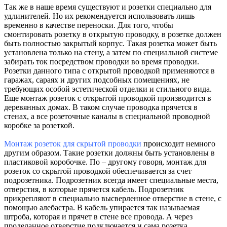
Так же в наше время существуют и розетки специально для
удлинителей. Но их рекомендуется использовать лишь
временно в качестве переноски. Для того, чтобы
смонтировать розетку в открытую проводку, в розетке должен
быть полностью закрытый корпус. Такая розетка может быть
установлена только на стену, а затем по специальной системе
забирать ток посредством проводки во время проводки.
Розетки данного типа с открытой проводкой применяются в
гаражах, сараях и других подсобных помещениях, не
требующих особой эстетической отделки и стильного вида.
Еще монтаж розеток с открытой проводкой производится в
деревянных домах. В таком случае проводка прячется в
стенах, а все розеточные каналы в специальной проводной
коробке за розеткой.
Монтаж розеток для скрытой проводки
происходит немного
другим образом. Такие розетки должны быть установлены в
пластиковой коробочке. По – другому говоря, монтаж для
розеток со скрытой проводкой обеспечивается за счет
подрозетника. Подрозетник всегда имеет специальные места,
отверстия, в которые прячется кабель. Подрозетник
прикрепляют в специально высверленное отверстие в стене, с
помощью алебастра. В кабель упирается так называемая
штроба, которая и прячет в стене все провода. А через
проделанное отверстие подключается и сама розетка.