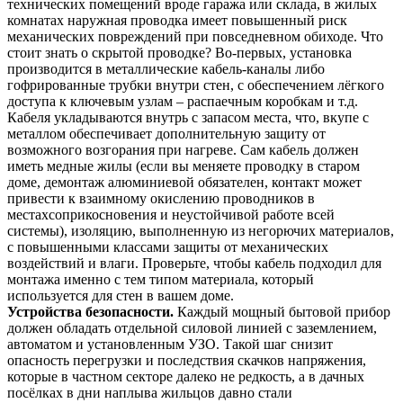
технических помещений вроде гаража или склада, в жилых
комнатах наружная проводка имеет повышенный риск
механических повреждений при повседневном обиходе. Что
стоит знать о скрытой проводке? Во-первых, установка
производится в металлические кабель-каналы либо
гофрированные трубки внутри стен, с обеспечением лёгкого
доступа к ключевым узлам – распаечным коробкам и т.д.
Кабеля укладываются внутрь с запасом места, что, вкупе с
металлом обеспечивает дополнительную защиту от
возможного возгорания при нагреве. Сам кабель должен
иметь медные жилы (если вы меняете проводку в старом
доме, демонтаж алюминиевой обязателен, контакт может
привести к взаимному окислению проводников в
местахсоприкосновения и неустойчивой работе всей
системы), изоляцию, выполненную из негорючих материалов,
с повышенными классами защиты от механических
воздействий и влаги. Проверьте, чтобы кабель подходил для
монтажа именно с тем типом материала, который
используется для стен в вашем доме.
Устройства безопасности.
Каждый мощный бытовой прибор
должен обладать отдельной силовой линией с заземлением,
автоматом и установленным УЗО. Такой шаг снизит
опасность перегрузки и последствия скачков напряжения,
которые в частном секторе далеко не редкость, а в дачных
посёлках в дни наплыва жильцов давно стали