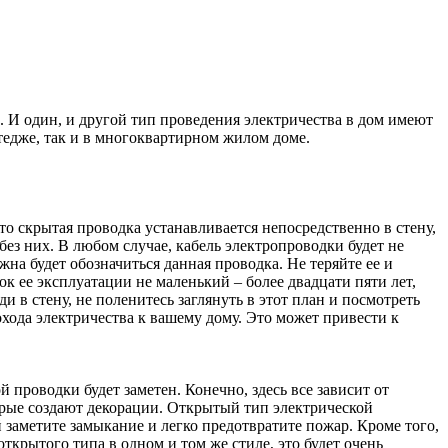
е. И один, и другой тип проведения электричества в дом имеют
тедже, так и в многоквартирном жилом доме.
что скрытая проводка устанавливается непосредственно в стену,
без них. В любом случае, кабель электропроводки будет не
на будет обозначиться данная проводка. Не теряйте ее и
ок ее эксплуатации не маленький – более двадцати пяти лет,
 в стену, не поленитесь заглянуть в этот план и посмотреть
хода электричества к вашему дому. Это может привести к
й проводки будет заметен. Конечно, здесь все зависит от
торые создают декорации. Открытый тип электрической
заметите замыкание и легко предотвратите пожар. Кроме того,
крытого типа в одном и том же стиле, это будет очень