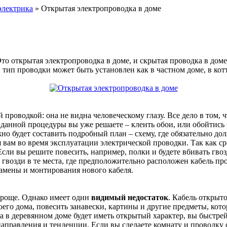
электрика
» Открытая электропроводка в доме
Это открытая электропроводка в доме, и скрытая проводка в дом
тип проводки может быть установлен как в частном доме, в кот
 проводкой: она не видна человеческому глазу. Все дело в том, 
 данной процедуры вы уже решаете – клеить обои, или обойтись 
о будет составить подробный план – схему, где обязательно долж
 вам во время эксплуатации электрической проводки. Так как ср
и вы решите повесить, например, полки и будете вбивать гвозди
гвозди в те места, где предположительно расположен кабель про
амены и монтирования нового кабеля.
проще. Однако имеет один
видимый недостаток
. Кабель открыто
оего дома, повесить занавески, картины и другие предметы, ко
в деревянном доме будет иметь открытый характер, вы быстрей 
правления и тенденции. Если вы сделаете комнату и проводку от