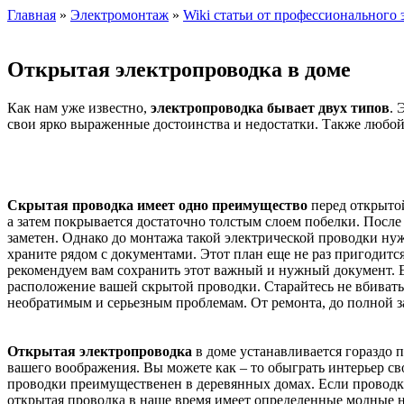
Главная
»
Электромонтаж
»
Wiki статьи от профессионального 
Открытая электропроводка в доме
Как нам уже известно,
электропроводка бывает двух типов
. 
свои ярко выраженные достоинства и недостатки. Также любой 
Скрытая проводка имеет одно преимущество
перед открытой
а затем покрывается достаточно толстым слоем побелки. После
заметен. Однако до монтажа такой электрической проводки нужн
храните рядом с документами. Этот план еще не раз пригодится
рекомендуем вам сохранить этот важный и нужный документ. Есл
расположение вашей скрытой проводки. Старайтесь не вбивать 
необратимым и серьезным проблемам. От ремонта, до полной з
Открытая электропроводка
в доме устанавливается гораздо 
вашего воображения. Вы можете как – то обыграть интерьер св
проводки преимущественен в деревянных домах. Если проводка 
открытая проводка в наше время имеет определенные модные на