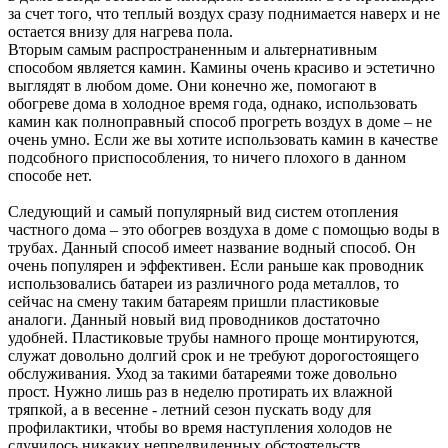
за счет того, что теплый воздух сразу поднимается наверх и не
остается внизу для нагрева пола.
Вторым самым распространенным и альтернативным
способом является камин. Камины очень красиво и эстетично
выглядят в любом доме. Они конечно же, помогают в
обогреве дома в холодное время года, однако, использовать
камин как полноправный способ прогреть воздух в доме – не
очень умно. Если же вы хотите использовать камин в качестве
подсобного приспособления, то ничего плохого в данном
способе нет.
Следующий и самый популярный вид систем отопления
частного дома – это обогрев воздуха в доме с помощью воды в
трубах. Данный способ имеет название водный способ. Он
очень популярен и эффективен. Если раньше как проводник
использовались батареи из различного рода металлов, то
сейчас на смену таким батареям пришли пластиковые
аналоги. Данный новый вид проводников достаточно
удобней. Пластиковые трубы намного проще монтируются,
служат довольно долгий срок и не требуют дорогостоящего
обслуживания. Уход за такими батареями тоже довольно
прост. Нужно лишь раз в неделю протирать их влажной
тряпкой, а в весенне - летний сезон пускать воду для
профилактики, чтобы во время наступления холодов не
случилось никаких непредвиденных обстоятельств.