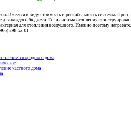
ена. Имеется в виду стоимость и рентабельность системы. При 
 для каждого бюджета. Если система отопления сконструирована
рактерная для отопления воздушного. Именно поэтому нагреват
966) 298-52-01
топление загородного дома
рическое
ление частного дома
ма