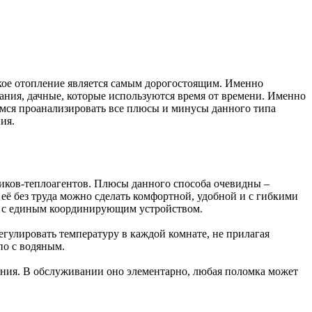
еское отопление является самым дорогостоящим. Именно
ания, дачные, которые используются время от времени. Именно
аемся проанализировать все плюсы и минусы данного типа
ия.
ников-теплоагентов. Плюсы данного способа очевидны –
её без труда можно сделать комфортной, удобной и с гибкими
ь, с единым координирующим устройством.
гулировать температуру в каждой комнате, не прилагая
по с водяным.
ания. В обслуживании оно элементарно, любая поломка может