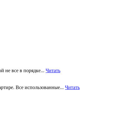
й не все в порядке...
Читать
артире. Все использованные...
Читать