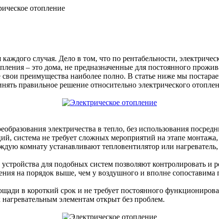
рическое отопление
я каждого случая. Дело в том, что по рентабельности, электрич
пления – это дома, не предназначенные для постоянного прожив
се свои преимущества наиболее полно. В статье ниже мы постар
инять правильное решение относительно электрического отоплен
еобразования электричества в тепло, без использования посред
й, система не требует сложных мероприятий на этапе монтажа, 
каждую комнату устанавливают тепловентилятор или нагревател
 устройства для подобных систем позволяют контролировать и ре
ения на порядок выше, чем у воздушного и вполне сопоставима 
ощади в короткий срок и не требует постоянного функциониров
к нагревательным элементам открыт без проблем.